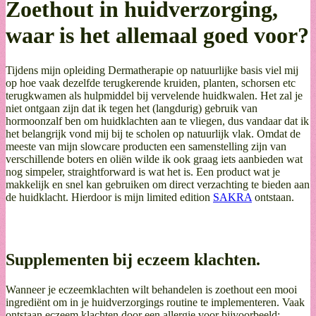
Zoethout in huidverzorging,
waar is het allemaal goed voor?
Tijdens mijn opleiding Dermatherapie op natuurlijke basis viel mij
op hoe vaak dezelfde terugkerende kruiden, planten, schorsen etc
terugkwamen als hulpmiddel bij vervelende huidkwalen. Het zal je
niet ontgaan zijn dat ik tegen het (langdurig) gebruik van
hormoonzalf ben om huidklachten aan te vliegen, dus vandaar dat ik
het belangrijk vond mij bij te scholen op natuurlijk vlak. Omdat de
meeste van mijn slowcare producten een samenstelling zijn van
verschillende boters en oliën wilde ik ook graag iets aanbieden wat
nog simpeler, straightforward is wat het is. Een product wat je
makkelijk en snel kan gebruiken om direct verzachting te bieden aan
de huidklacht. Hierdoor is mijn limited edition
SAKRA
ontstaan.
Supplementen bij eczeem klachten.
Wanneer je eczeemklachten wilt behandelen is zoethout een mooi
ingrediënt om in je huidverzorgings routine te implementeren. Vaak
ontstaan eczeem klachten door een allergie voor bijvoorbeeld: