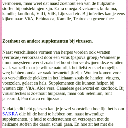
vermoeien, maar weet dat naast zoethout een van de hulpzame
stoffen bij ontstekingen zijn: Extra omega-3-vetzuren, kurkuma,
kamille, knoflook, VitD, VitE, Lijnzaad etc. Bij infecties kan je eens
kijken naar: VitA, Echinacea, Kamille, Teatree en groene thee.
Zoethout en andere supplementen bij virussen.
Naast verschillende vormen van herpes worden ook wratten
(verrucae) veroorzaakt door een virus (papova-groep) Wanneer je
immuunsysteem werkt zoals het hoort dan verdwijnen deze wratten
vaak vanzelf maar je wilt ze natuurlijk het liefst zo snel mogelijk
weg hebben omdat ze vaak besmettelijk zijn. Wratten komen voor
op verschillende plekken in het lichaam zoals de handen, vingers,
voetzolen, gelaat en hals. Supplementen die kunnen helpen bij
wratten zijn: VitA, Aloë vera, Canadese geelwortel en knoflook. Bij
virusinfecties is zoethout hulpzaam, maar ook Selenium, Sint-
janskruid, Pau d'arco en lijnzaad.
Nadat je dit hebt gelezen kan je je wel voorstellen hoe fijn het is om
SAKRA
olie bij de hand te hebben om, naast inwendige
supplementen, je huid te ondersteunen en verzorgen met de
heilzame stoffen die daarin schuil gaan. En hoe zit het met die