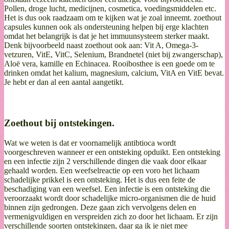
Pollen, droge lucht, medicijnen, cosmetica, voedingsmiddelen etc.
Het is dus ook raadzaam om te kijken wat je zoal inneemt. zoethout
capsules kunnen ook als ondersteuning helpen bij erge klachten
omdat het belangrijk is dat je het immuunsysteem sterker maakt.
Denk bijvoorbeeld naast zoethout ook aan: Vit A, Omega-3-
vetzuren, VitE, VitC, Selenium, Brandnetel (niet bij zwangerschap),
Aloë vera, kamille en Echinacea. Rooibosthee is een goede om te
drinken omdat het kalium, magnesium, calcium, VitA en VitE bevat.
Je hebt er dan al een aantal aangetikt.
Zoethout bij ontstekingen.
Wat we weten is dat er voornamelijk antibtioca wordt
voorgeschreven wanneer er een ontsteking opduikt. Een ontsteking
en een infectie zijn 2 verschillende dingen die vaak door elkaar
gehaald worden. Een weefselreactie op een voro het lichaam
schadelijke prikkel is een ontsteking. Het is dus een feite de
beschadiging van een weefsel. Een infectie is een ontsteking die
veroorzaakt wordt door schadelijke micro-organismen die de huid
binnen zijn gedrongen. Deze gaan zich vervolgens delen en
vermenigvuldigen en verspreiden zich zo door het lichaam. Er zijn
verschillende soorten ontstekingen, daar ga ik je niet mee