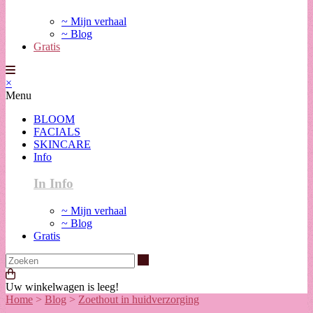
~ Mijn verhaal
~ Blog
Gratis
×
Menu
BLOOM
FACIALS
SKINCARE
Info
In Info
~ Mijn verhaal
~ Blog
Gratis
Zoeken
Uw winkelwagen is leeg!
Home
>
Blog
>
Zoethout in huidverzorging