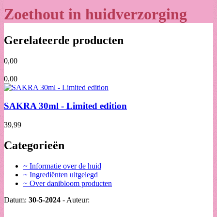
Zoethout in huidverzorging
Gerelateerde producten
0,00
0,00
SAKRA 30ml - Limited edition
39,99
Categorieën
~ Informatie over de huid
~ Ingrediënten uitgelegd
~ Over danibloom producten
Datum:
30-5-2024
- Auteur: