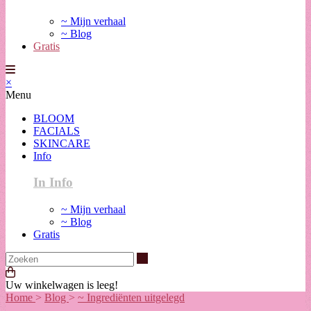
~ Mijn verhaal
~ Blog
Gratis
×
Menu
BLOOM
FACIALS
SKINCARE
Info
In Info
~ Mijn verhaal
~ Blog
Gratis
Zoeken
Uw winkelwagen is leeg!
Home
>
Blog
>
~ Ingrediënten uitgelegd