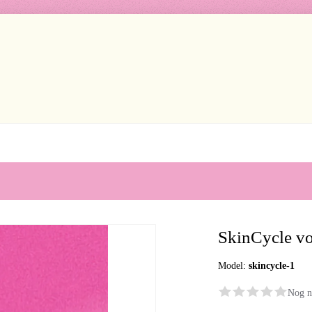
SkinCycle vo
Model:
skincycle-1
Nog n