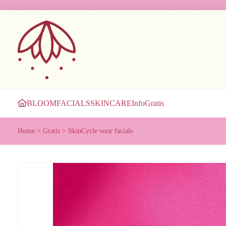
BLOOM
FACIALS
SKINCARE
Info
Gratis
Home
>
Gratis
>
SkinCycle voor facials