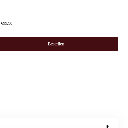
f €99,98
Bestellen