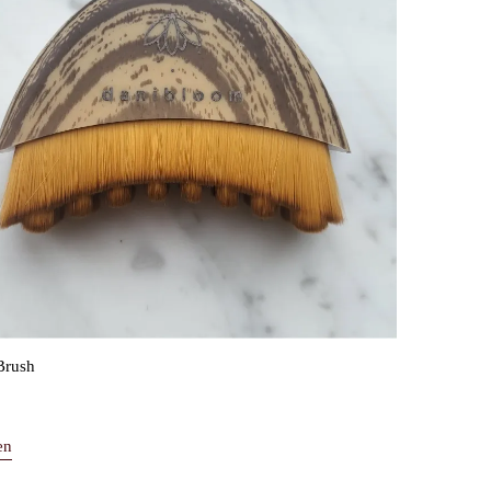
Brush
en