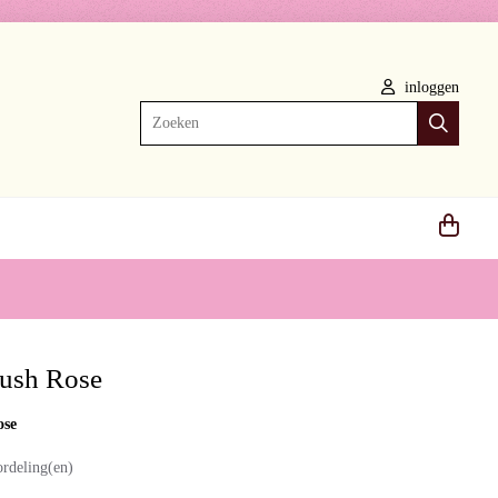
inloggen
Zoeken
ush Rose
ose
ordeling(en)