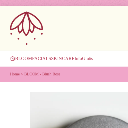
BLOOM
FACIALS
SKINCARE
Info
Gratis
Home
>
BLOOM - Blush Rose