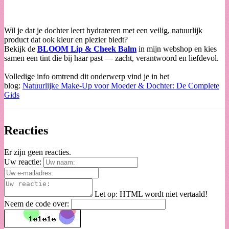
Wil je dat je dochter leert hydrateren met een veilig, natuurlijk
product dat ook kleur en plezier biedt?
Bekijk de
BLOOM Lip & Cheek Balm
in mijn webshop en kies
samen een tint die bij haar past — zacht, verantwoord en liefdevol.
Volledige info omtrend dit onderwerp vind je in het
blog:
Natuurlijke Make-Up voor Moeder & Dochter: De Complete
Gids
Reacties
Er zijn geen reacties.
Uw reactie:
Let op:
HTML wordt niet vertaald!
Neem de code over: