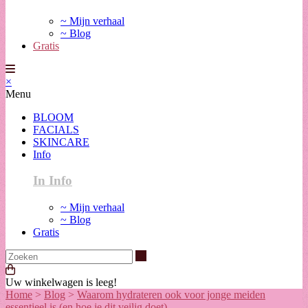
~ Mijn verhaal
~ Blog
Gratis
×
Menu
BLOOM
FACIALS
SKINCARE
Info
In Info
~ Mijn verhaal
~ Blog
Gratis
Zoeken
Uw winkelwagen is leeg!
Home
>
Blog
>
Waarom hydrateren ook voor jonge meiden
essentieel is (en hoe je dit veilig doet)