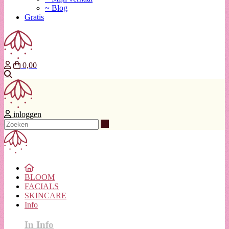
~ Blog
Gratis
0,00
Zoeken
inloggen
Zoeken
BLOOM
FACIALS
SKINCARE
Info
In Info