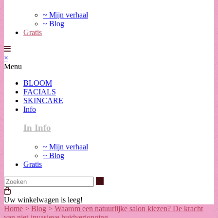
~ Mijn verhaal
~ Blog
Gratis
×
Menu
BLOOM
FACIALS
SKINCARE
Info
In Info
~ Mijn verhaal
~ Blog
Gratis
Zoeken
Uw winkelwagen is leeg!
Home
>
Blog
>
Waarom een natuurlijke salon kiezen? De kracht
van niet-invasieve huidverjonging