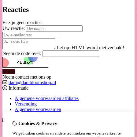
Reacties
Er zijn geen reacties.
Uw reactie:
Let op:
HTML wordt niet vertaald!
Neem de code over:
Verder
Neem contact met ons op
dani@danibloomshop.nl
Informatie
Algemene voorwaarden affiliates
Verzending
Algemene voorwaarden
Extra
Cookies & Privacy
Cadeaubon
We gebruiken cookies en andere technieken om websiteverkeer te
Aanbiedingen