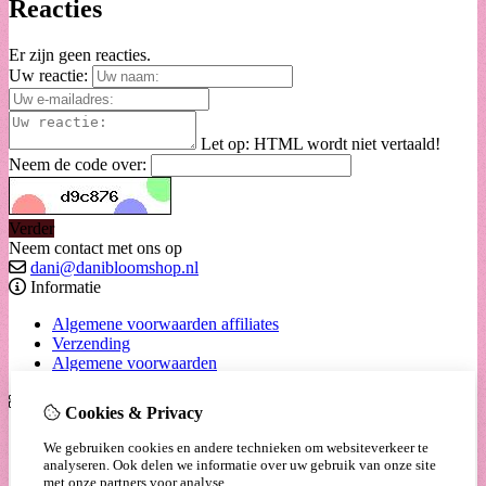
Reacties
Er zijn geen reacties.
Uw reactie:
Let op:
HTML wordt niet vertaald!
Neem de code over:
Verder
Neem contact met ons op
dani@danibloomshop.nl
Informatie
Algemene voorwaarden affiliates
Verzending
Algemene voorwaarden
Extra
Cookies & Privacy
Cadeaubon
We gebruiken cookies en andere technieken om websiteverkeer te
Aanbiedingen
analyseren. Ook delen we informatie over uw gebruik van onze site
met onze partners voor analyse.