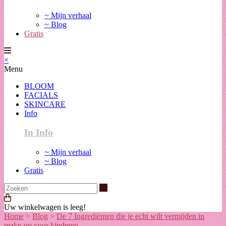
~ Mijn verhaal
~ Blog
Gratis
×
Menu
BLOOM
FACIALS
SKINCARE
Info
In Info
~ Mijn verhaal
~ Blog
Gratis
Zoeken
Uw winkelwagen is leeg!
Home
>
Blog
>
De 7 Ingrediënten die je echt wilt vermijden in
make-up voor kinderen