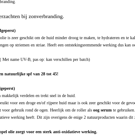
rbranding.
erzachten bij zonverbranding.
dgeperst)
ie is zeer geschikt om de huid minder droog te maken, te hydrateren en te kal
engen op striemen en striae. Heeft een ontstekingsremmende werking dus kan oo
 ( Met name UV-B, pas op: kan verschillen per batch)
n natuurlijke spf van 28 tot 45!
geperst)
 makkelijk verdelen en trekt snel in de huid.
ruikt voor een droge en/of rijpere huid maar is ook zeer geschikt voor de gevoe
t voor gebruik rond de ogen. Heerlijk om de roller als
oog serum
te gebruiken.
idatieve werking heeft. Dit zijn overigens de enige 2 natuurproducten waarin di
pel olie zorgt voor een sterk anti-oxidatieve werking.