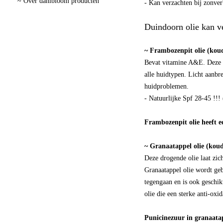
~ Over danibloom producten
- Kan verzachten bij zonve
Duindoorn olie kan v
~ Frambozenpit olie (kou
Bevat vitamine A&E. Deze ol
alle huidtypen. Licht aanbr
huidproblemen.
- Natuurlijke Spf 28-45 !!!
Frambozenpit olie heeft ee
~ Granaatappel olie (koud
Deze drogende olie laat zich
Granaatappel olie wordt geb
tegengaan en is ook geschik
olie die een sterke anti-ox
Punicinezuur in granaatap