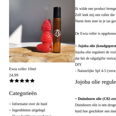
Ik wilde een product brenge
Zelf leek mij een roller di
Neem hem mee in je tas gedu
De Ewia roller is opgebouw
~ Jojoba olie (koudgepers
Jojoba olie reguleert de vo
dat het de talgafgifte vert
DIY.
Ewia roller 10ml
- Natuurlijke Spf 4-5 (versc
24,99
Jojoba olie regul
Categorieën
~ Duindoorn olie (C02-ext
~ Informatie over de huid
Duindoorn olie is een droge
~ Ingrediënten uitgelegd
huid hoe geschikter een mee