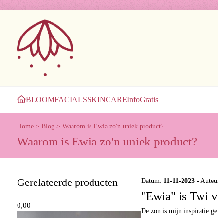
BLOOM
FACIALS
SKINCARE
Info
Gratis
Home
>
Blog
>
Waarom is Ewia zo'n uniek product?
Waarom is Ewia zo'n uniek product?
Gerelateerde producten
Datum:
11-11-2023
- Auteu
"Ewia" is Twi 
0,00
De zon is mijn inspiratie ge