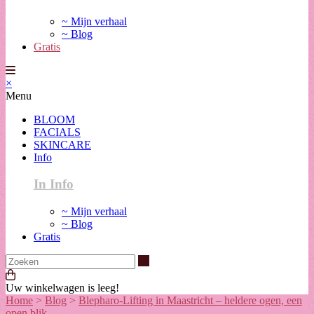
~ Mijn verhaal
~ Blog
Gratis
×
Menu
BLOOM
FACIALS
SKINCARE
Info
In Info
~ Mijn verhaal
~ Blog
Gratis
Zoeken
Uw winkelwagen is leeg!
Home
>
Blog
>
Blepharo-Lifting in Maastricht – heldere ogen, een
open blik