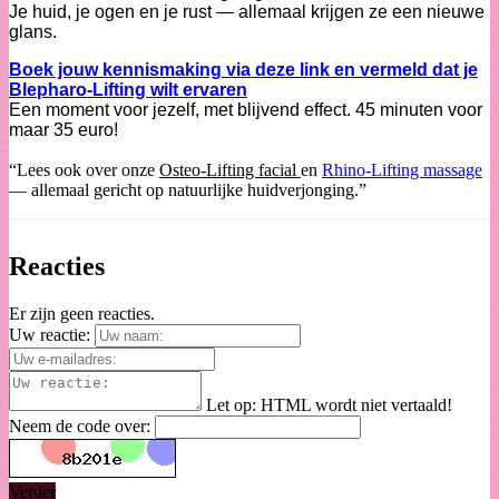
Je huid, je ogen en je rust — allemaal krijgen ze een nieuwe
glans.
Boek jouw kennismaking
via deze lin
k en vermeld dat je
Blepharo-Lifting wilt ervaren
Een moment voor jezelf, met blijvend effect. 45 minuten voor
maar 35 euro!
“Lees ook over onze
Osteo-Lifting facial
en
Rhino-Lifting massage
— allemaal gericht op natuurlijke huidverjonging.”
Reacties
Er zijn geen reacties.
Uw reactie:
Let op:
HTML wordt niet vertaald!
Neem de code over:
Verder