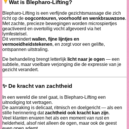
Wat is Blepharo-Lifting?
Blepharo-Lifting is een verfijnde gezichtsmassage die zich
richt op de
oogcontouren, voorhoofd en wenkbrauwzone
.
Met zachte, precieze bewegingen worden microspiertjes
geactiveerd en overtollig vocht afgevoerd via het
lymfestelsel.
Dit vermindert
wallen, fijne lijntjes en
vermoeidheidstekenen
, en zorgt voor een gelifte,
ontspannen uitstraling.
De behandeling brengt letterlijk
licht naar je ogen
— een
subtiele, maar voelbare verjonging die de expressie van je
gezicht verandert.
✨ De kracht van zachtheid
In een wereld die snel gaat, is Blepharo-Lifting een
uitnodiging tot vertragen.
De aanraking is delicaat, ritmisch en doelgericht — als een
stille herinnering dat
zachtheid ook kracht kan zijn
.
Veel klanten ervaren het als een moment van rust en
helderheid, alsof niet alleen de ogen, maar ook de geest
even open ademt.