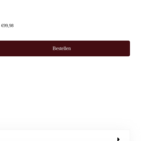
f €99,98
Bestellen