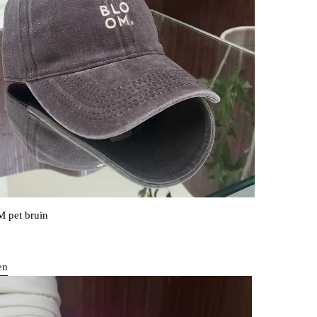
pet bruin
en