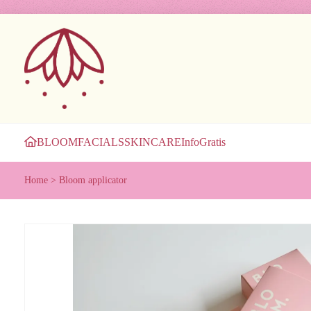
BLOOM
FACIALS
SKINCARE
Info
Gratis
Home
>
Bloom applicator